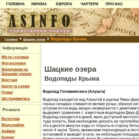
ГОЛОВНА
УКРАЇНА
ЄВРОПА
ЧАРТЕРИ
ПРО НАС
Карпати
Чорногорія
Контакти
Азов
Хорватія
Партнерам
Причорноморря
Болгарія
Додати готель
Водопады Крыма
Шацьк
Албанія
Питання
Головна
Шацкие озера
Інформація
Пошук готелів
Міста і селища
Фотогалерея
Шацкие озера
Відпочинок на
Шацьких озерах
Водопады Крыма
Відстані
Карти та схеми
Водопад Головкинского (Алушта)
Пляжі
Що подивитись
Водопад находится над Алуштой в ущелье Яман-Дере
горных складках сливаются мелкие ручьи, образуя ре
уступам поток воды мощно низвергается с девятиметр
Розваги
выдержит сравнение с известным водопадом Джур-Д
Водопад находится в дикой, мало доступной местност
Велотури
туда попасть, Вам необходимо доехать на троллейбус
Віндсерфінг
что в десяти минутах езды от Алушты в сторону Ялт
около 4 часов. Тропа, временами переходящая в лест
Дайвінг
остановкой и выводит в село, на небольшую площадк
Каякінг
Нужно идти по средней. Когда Вы увидите сетчатый з