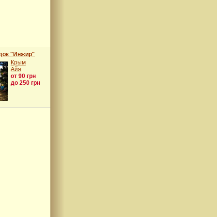
док "Инжир"
Крым
Айя
от 90 грн
до 250 грн