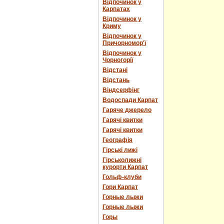
Відпочинок у
Карпатах
Відпочинок у
Криму
Відпочинок у
Причорномор'ї
Відпочинок у
Чорногорії
Відстані
Відстань
Віндсерфінг
Водоспади Карпат
Гаряче джерело
Гарячі квитки
Гарячі квитки
Географія
Гірські лижі
Гірськолижні
курорти Карпат
Гольф-клуби
Гори Карпат
Горные лыжи
Горные лыжи
Горы