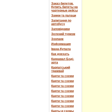
Заказ билетов.
Купить билеты на
чартерные рейсы
Замки та палаци
Запитання по
автобусу
Заповідники
Зелений туризм
Зоопарк
Информация
Івана-Купала
Как доехать
Карнавал Боді-
арта
Карпатський
трамвай
Карти та схеми
Карти та схеми
Карти та схеми
Карти та схеми
Карти та схеми
Карти та схеми
Карти та схеми
Карты и схемы