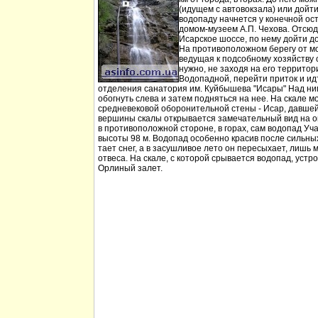
(идущем с автовокзала) или дойт
водопаду начнется у конечной ос
домом-музеем А.П. Чехова. Отсюд
Исарское шоссе, по нему дойти д
На противоположном берегу от мо
ведущая к подсобному хозяйству
нужно, не заходя на его территори
Водопадной, перейти приток и идт
отделения санатория им. Куйбышева "Исары" Над ни
обогнуть слева и затем подняться на нее. На скале м
средневековой оборонительной стены - Исар, давшей
вершины скалы открывается замечательный вид на ок
в противоположной стороне, в горах, сам водопад Уча
высоты 98 м. Водопад особенно красив после сильных 
тает снег, а в засушливое лето он пересыхает, лишь 
отвеса. На скале, с которой срывается водопад, устр
Орлиный залет.