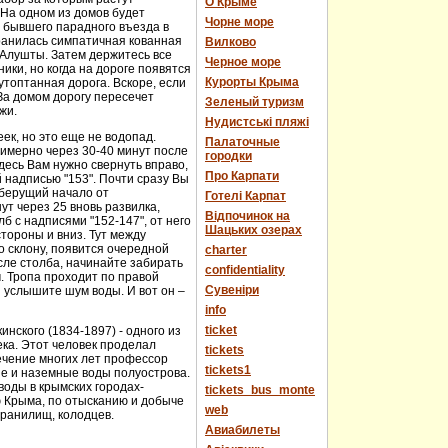
О Крыме
 На одном из домов будет
Чорне море
е бывшего парадного въезда в
хранилась симпатичная кованная
Вилково
у Алушты. Затем держитесь все
Черное море
ики, но когда на дороге появятся
Курорты Крыма
топтанная дорога. Вскоре, если
За домом дорогу пересечет
Зеленый туризм
жи.
Нудистські пляжі
еек, но это еще не водопад.
Палаточные
имерно через 30-40 минут после
городки
десь Вам нужно свернуть вправо,
Про Карпати
й надписью "153". Почти сразу Вы
 берущий начало от
Готелі Карпат
т через 25 вновь развилка,
Відпочинок на
 с надписями "152-147", от него
Шацьких озерах
стороны и вниз. Тут между
о склону, появится очередной
charter
сле столба, начинайте забирать
confidentiality
м. Тропа проходит по правой
Cувеніри
 услышите шум воды. И вот он –
info
ticket
нского (1834-1897) - одного из
века. Этот человек проделал
tickets
течение многих лет профессор
tickets1
ые и наземные воды полуострова.
оды в крымских городах-
tickets_bus_monte
ю Крыма, по отысканию и добыче
web
хранилищ, колодцев.
Авиабилеты