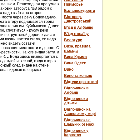
Балтика и
и пешком. Пешеходная прогулка к
Приморье
тановки автобуса №8 рядом с
Бальнеокурорти
а надо выйти на старое
Білгород-
о моста через реку Водопадную.
Дністровський
ста в гору поднимается тропа,
 санатория им. Куйбышева. Далее
В'їзд в Албанію
ю, спуститься к руслу реки
В'їзд в країну
и по грунтовой дороге к дачам
ми возвышается скала, ее надо
Велотури
ожно видеть остатки
Виза, правила
 название местности и дороге. С
въезда
рестности. На юге видна Ялта, а
н-Су. Вода здесь низвергается с
Вина Крыма
дождей и весной, когда в горах
Вина Одеси
мокрый след виден на стене
Вино
оена видовая площадка -
Вино та коньяк
Відгуки про готелі
Відпочинок в
Албанії
Відпочинок з
дітьми
Відпочинок на
Азовському морі
Відпочинок на
Шацьких озерах
Відпочинок у
Карпатах