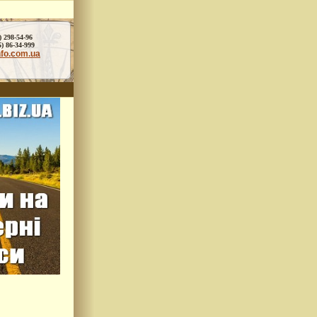
) 298-54-96
86-34-999
nfo.com.ua