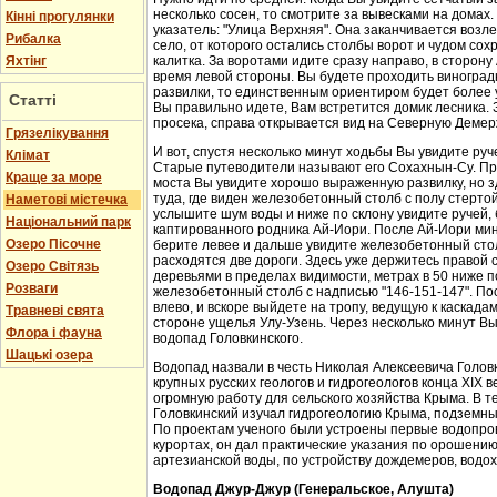
несколько сосен, то смотрите за вывесками на домах.
Кінні прогулянки
указатель: "Улица Верхняя". Она заканчивается возл
Рибалка
село, от которого остались столбы ворот и чудом со
Яхтінг
калитка. За воротами идите сразу направо, в сторон
время левой стороны. Вы будете проходить виноградн
развилки, то единственным ориентиром будет более у
Статті
Вы правильно идете, Вам встретится домик лесника. 
просека, справа открывается вид на Северную Демер
Грязелікування
И вот, спустя несколько минут ходьбы Вы увидите руч
Клімат
Старые путеводители называют его Сохахнын-Су. Пр
Краще за море
моста Вы увидите хорошо выраженную развилку, но з
туда, где виден железобетонный столб с полу стерто
Наметові містечка
услышите шум воды и ниже по склону увидите ручей,
Національний парк
каптированного родника Ай-Иори. После Ай-Иори мину
Озеро Пісочне
берите левее и дальше увидите железобетонный столб
расходятся две дороги. Здесь уже держитесь правой 
Озеро Світязь
деревьями в пределах видимости, метрах в 50 ниже п
Розваги
железобетонный столб с надписью "146-151-147". По
влево, и вскоре выйдете на тропу, ведущую к каскада
Травневі свята
стороне ущелья Улу-Узень. Через несколько минут Вы
Флора і фауна
водопад Головкинского.
Шацькі озера
Водопад назвали в честь Николая Алексеевича Головки
крупных русских геологов и гидрогеологов конца XIX 
огромную работу для сельского хозяйства Крыма. В 
Головкинский изучал гидрогеологию Крыма, подземн
По проектам ученого были устроены первые водопров
курортах, он дал практические указания по орошени
артезианской воды, по устройству дождемеров, водо
Водопад Джур-Джур (Генеральское, Алушта)