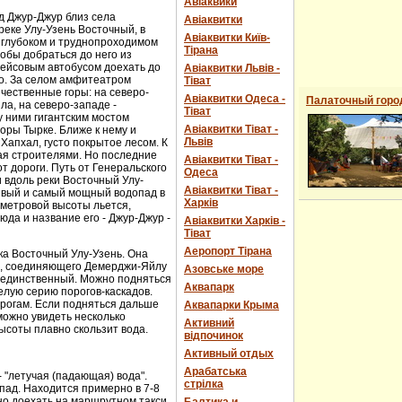
Авіаквики
д Джур-Джур близ села
Авіаквитки
реке Улу-Узень Восточный, в
Авіаквитки Київ-
 глубоком и труднопроходимом
Тірана
обы добраться до него из
рейсовым автобусом доехать до
Авіаквитки Львів -
о. За селом амфитеатром
Тіват
чественные горы: на северо-
Авіаквитки Одеса -
Палаточный горо
ла, на северо-западе -
Тіват
 ними гигантским мостом
Авіаквитки Тіват -
горы Тырке. Ближе к нему и
Львів
Хапхал, густо покрытое лесом. К
ая строителями. Но последние
Авіаквитки Тіват -
т дороги. Путь от Генеральского
Одеса
и вдоль реки Восточный Улу-
Авіаквитки Тіват -
сивый и самый мощный водопад в
Харків
-метровой высоты льется,
юда и название его - Джур-Джур -
Авіаквитки Харків -
Тіват
Аеропорт Тірана
ка Восточный Улу-Узень. Она
е, соединяющего Демерджи-Яйлу
Азовське море
е единственный. Можно подняться
Аквапарк
елую серию порогов-каскадов.
орогам. Если подняться дальше
Аквапарки Крыма
можно увидеть несколько
Активний
ысоты плавно скользит вода.
відпочинок
Активный отдых
Арабатська
- "летучая (падающая) вода".
стрілка
пад. Находится примерно в 7-8
ожно доехать на маршрутном такси