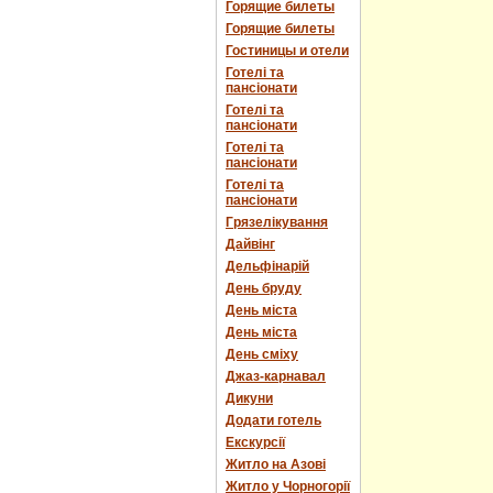
Горящие билеты
Горящие билеты
Гостиницы и отели
Готелі та
пансіонати
Готелі та
пансіонати
Готелі та
пансіонати
Готелі та
пансіонати
Грязелікування
Дайвінг
Дельфінарій
День бруду
День міста
День міста
День сміху
Джаз-карнавал
Дикуни
Додати готель
Екскурсії
Житло на Азові
Житло у Чорногорії