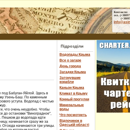
Контакти:
тел. (+38097
(+38095) 
info@asi
Підрозділи
Водопады Крыма
Все о загаре
День города
Загадки Крыма
Затонувшие
корабли
Каньон Крыма
 под Бабуган-Яйлой. Здесь в
Климат в Крыму
чку Узень-Баш. По каменным
Конный прогулки
ового уступа. Водопад с честью
Минеральные
жур.
воды
и, что очень неудобно. Чтобы
е до остановки "Виноградное",
Что посмотреть
ы. Пешком до водопада идти
Відпочинок в
ницу, начинается сразу же за
Одеській області
у. Отсюда начинаются три улицы.
абор за которым растут