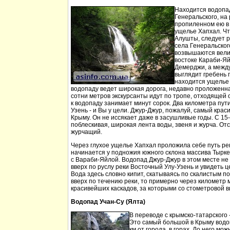
Находится водопа
Генеральского, на 
пропиленном ею в
ущелье Хапхал. Чт
Алушты, следует 
села Генеральског
возвышаются вели
востоке Караби-Яй
Демерджи, а между
выглядит гребень 
находится ущелье 
водопаду ведет широкая дорога, недавно проложенн
сотни метров экскурсанты идут по тропе, отходящей о
к водопаду занимает минут сорок. Два километра пут
Узень - и Вы у цели. Джур-Джур, пожалуй, самый кра
Крыму. Он не иссякает даже в засушливые годы. С 15
поблескивая, широкая лента воды, звеня и журча. Отс
журчащий.
Через глухое ущелье Хапхал проложила себе путь ре
начинается у подножия южного склона массива Тырк
с Вараби-Яйлой. Водопад Джур-Джур в этом месте н
вверх по руслу реки Восточный Улу-Узень и увидеть ц
Вода здесь словно кипит, скатываясь по скалистым п
вверх по течению реки, то примерно через километр 
красивейших каскадов, за которыми со стометровой в
Водопад Учан-Су (Ялта)
В переводе с крымско-татарского 
Это самый большой в Крыму водо
км от города, в горах. До него м