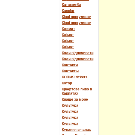
Катакомби
Каякінг
Кінні прогулянки
Кінні прогулянки
Климат
Клімат
Клімат
Клімат
Коли відпочивати
Коли відпочивати
Контакти
Контакты
КОПИЯ tickets
Котор
Крафтове пиво в
Карпатах
Краще за море
Культура
Культура
Культура
Культура
Купання в чанах